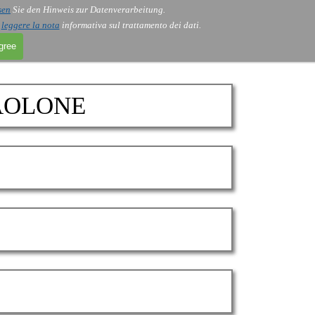
sen
Sie den Hinweis zur Datenverarbeitung.
i
leggere la nota
informativa sul trattamento dei dati.
agree
 AOLONE